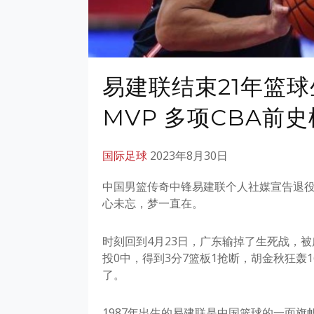
易建联结束21年篮球
MVP 多项CBA前
国际足球
2023年8月30日
中国男篮传奇中锋易建联个人社媒宣告退役
心未忘，梦一直在。
时刻回到4月23日，广东输掉了生死战，被
投0中，得到3分7篮板1抢断，胡金秋狂轰
了。
1987年出生的易建联是中国篮球的一面旗帜，