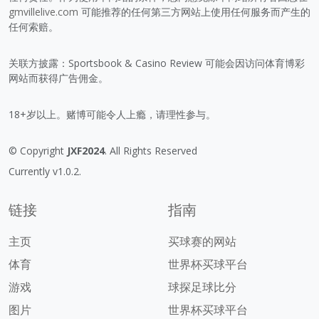
gmvillelive.com
可能推荐的任何第三方网站上使用任何服务而产生的
任何索赔。
关联方披露：Sportsbook & Casino Review 可能会因访问体育博彩
网站而获得广告佣金。
18+岁以上。赌博可能令人上瘾，请理性参与。
© Copyright
JXF2024
. All Rights Reserved
Currently v1.0.2.
链接
指南
主页
买球赛的网站
体育
世界杯买球平台
游戏
球探足球比分
图片
世界杯买球平台