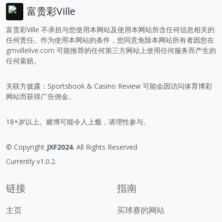
富贵彩Ville
富贵彩Ville 不承担与您使用本网站及使用本网站所含任何信息相关的
任何责任。作为使用本网站的条件，您同意免除本网站所有者因您在
gmvillelive.com
可能推荐的任何第三方网站上使用任何服务而产生的
任何索赔。
关联方披露：Sportsbook & Casino Review 可能会因访问体育博彩
网站而获得广告佣金。
18+岁以上。赌博可能令人上瘾，请理性参与。
© Copyright
JXF2024
. All Rights Reserved
Currently v1.0.2.
链接
指南
主页
买球赛的网站