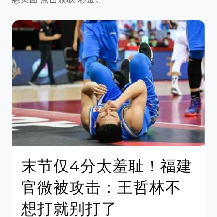
末节仅4分太羞耻！福建
官微被攻击：王哲林不
想打就别打了