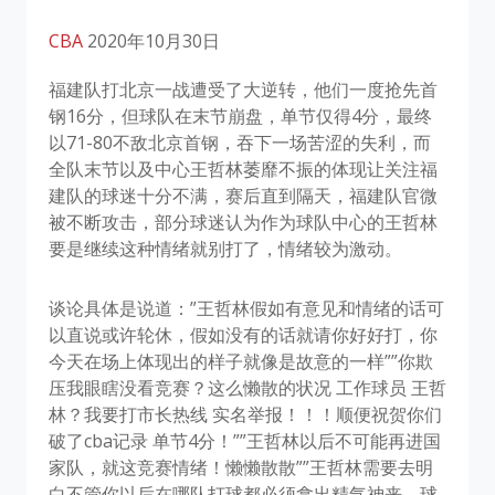
CBA
2020年10月30日
福建队打北京一战遭受了大逆转，他们一度抢先首
钢16分，但球队在末节崩盘，单节仅得4分，最终
以71-80不敌北京首钢，吞下一场苦涩的失利，而
全队末节以及中心王哲林萎靡不振的体现让关注福
建队的球迷十分不满，赛后直到隔天，福建队官微
被不断攻击，部分球迷认为作为球队中心的王哲林
要是继续这种情绪就别打了，情绪较为激动。
谈论具体是说道：”王哲林假如有意见和情绪的话可
以直说或许轮休，假如没有的话就请你好好打，你
今天在场上体现出的样子就像是故意的一样””你欺
压我眼瞎没看竞赛？这么懒散的状况 工作球员 王哲
林？我要打市长热线 实名举报！！！顺便祝贺你们
破了cba记录 单节4分！””王哲林以后不可能再进国
家队，就这竞赛情绪！懒懒散散””王哲林需要去明
白不管你以后在哪队打球都必须拿出精气神来，球