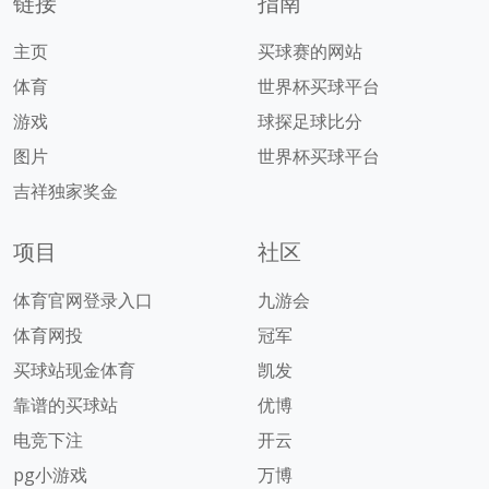
链接
指南
主页
买球赛的网站
体育
世界杯买球平台
游戏
球探足球比分
图片
世界杯买球平台
吉祥独家奖金
项目
社区
体育官网登录入口
九游会
体育网投
冠军
买球站现金体育
凯发
靠谱的买球站
优博
电竞下注
开云
pg小游戏
万博