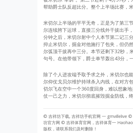
帮助爵士队反超比分。整个上半场比赛，米
米切尔上半场的平平无奇，正是为了第三节
尔连续胯下运球，直接三分线外干拔出手
分钟之后，米切尔射中个人本节第二记三分
抑止米切尔，掘金对他施行了包夹，但仍然
尔弧顶干拔再中三分。本节还剩下32秒，
句号。在他带领下，爵士单节轰出43分，
除了个人进攻端予取予求之外，米切尔也能
尔仰仗戈贝尔维护持球杀入内线，在对方
切尔飞在空中一个360度回身，难以想象
仗一己之力，米切尔彻底摧毁掘金防线，终究
© 吉祥坊下载, 吉祥坊手机官网 一 gmvillelive
坊官方网 © 吉祥体育官网，吉祥体育一 Haoh
版权，请联系我们及时删除！