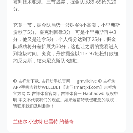
被判技术犯规。三节战罢，掘金队以89-69抢先20
分。
究竟一节，掘金队局势一波8-4的小高潮，小里弗斯
贡献了5分。奎克利回敬3分，可是小里弗斯再中3
分，他又是连拿5分，个人得分达到了25分，掘金
队成功将分差扩展为30分，这也让之后的竞赛进入
到垃圾时间。究竟，丹佛掘金以113-97轻松打败纽
约尼克斯，结束尼克斯队3连胜。
© 吉祥坊下载, 吉祥坊手机官网 一 gmvillelive © 吉祥坊
APP手机吉祥坊WELLBET【访问smartjxf.com】吉祥坊
官方网 © 吉祥体育官网，吉祥体育一 Haohaowb 版权申
明 本文不代表我们的观点。如果这篇转载侵犯您的版权，
请联系我们及时删除！
兰德尔
小波特
巴雷特
约基奇