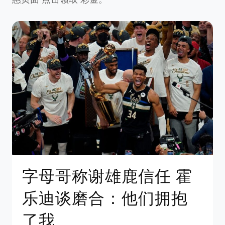
字母哥称谢雄鹿信任 霍
乐迪谈磨合：他们拥抱
了我