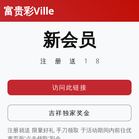
富贵彩Ville
新会员
注册送18
访问此链接
吉祥独家奖金
注册就送 限量好礼 手刀领取 于活动期间内前往优
惠页面”点击领取”彩金。