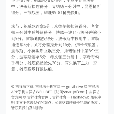
也连得7分，鲍威尔扣篮得分，小莫里斯三分射
中，波蒂斯接连得分，肯纳德三分射中，曼恩抢断
得分。三节战罢，雄鹿99-81抢先快船。
末节，鲍威尔连拿6分，米德尔顿扣篮得分。考文
顿三分射中后补篮得分，快船一波11-2将分差缩小
到9分。霍勒迪抛投得分，波蒂斯中投射中，霍勒
迪连拿5分，又将分差拉开到16分。伊巴卡扣篮，
波蒂斯、小莫里斯互飙三分。康诺顿射中第6个三
分，波蒂斯连拿5分，考文顿三分射中，字母哥勾
手得分，雄鹿仍然抢先20分。两头换下主力，究
竟，雄鹿客场打败快船。
© 吉祥坊下载, 吉祥坊手机官网 一 gmvillelive © 吉祥坊
APP手机吉祥坊WELLBET【访问smartjxf.com】吉祥坊
官方网 © 吉祥体育官网，吉祥体育一 Haohaowb 版权申
明 本文不代表我们的观点。如果这篇转载侵犯您的版权，
请联系我们及时删除！