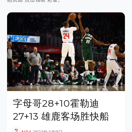
字母哥28+10霍勒迪
27+13 雄鹿客场胜快船