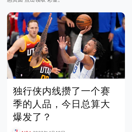
独行侠内线攒了一个赛
季的人品，今日总算大
爆发了？