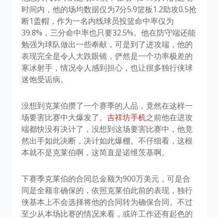
时间内，他的场均数据仅为7分5.9篮板1.2助攻0.5抢
断1盖帽，作为一名内线球员投篮命中率仅为
39.8%，三分命中率也只要32.5%。他在防守端还能
勉强为球队做出一些奉献，可是到了进攻端，他的
表现完全是令人大跌眼镜，俨然是一个功率极差的
寒冰射手，情况令人感到担心，也让很多独行侠球
迷饱受诟病。
没想到克莱伯攒了一个赛季的人品，竟然在这样一
场要害比赛中大爆发了。
吉祥坊手机
之前他在进攻
端都快没有决计了，没想到这场要害比赛中，他竟
然出手如此决断，决计如此爆棚。不仔细看，这根
本就不是克莱伯啊，这简直是诺维茨基啊。
下赛季克莱伯的合同总金额为900万美元，可是合
同是全额非确保的，依照克莱伯此前的表现，独行
侠基本上不会选择将他的合同转为确保合同。不过
至少从本场比赛的情况来看，或许工作还有起色的