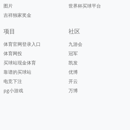
图片
世界杯买球平台
吉祥独家奖金
项目
社区
体育官网登录入口
九游会
体育网投
冠军
买球站现金体育
凯发
靠谱的买球站
优博
电竞下注
开云
pg小游戏
万博