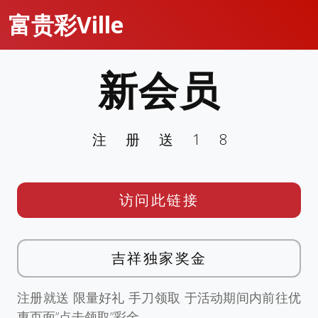
富贵彩Ville
新会员
注册送18
访问此链接
吉祥独家奖金
注册就送 限量好礼 手刀领取 于活动期间内前往优
惠页面”点击领取”彩金。