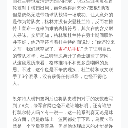
而杜兰特也发清楚为难的纪录，职业生涯初度在首
轮被对手横扫出局，虽然他得到39分7篮板9助攻，
但是依然无法带领球队获得一场成功。让人意外的
是作为前队友，格林并没有安慰杜兰特，反而在推
特上宣布一连串为难的表情符号，其实在的含义耐
人寻味。众所周知，格林和杜兰特在勇士期间联络
并不好，他乃至还当着杜兰特的面说过：“你还没来
之前，我们就夺冠了。
吉祥坊手机
” 为了证明自己
的带队才华，杜兰特坚决离开了勇士加盟了篮网，
从这段履历来看，格林推特不和更多是嘲讽的意
思。不过，这个也是不争的现实，杜兰特和欧文联
手了3个赛季，没有获得任何成果，也怪不得他
人。
凯尔特人横扫篮网后也将队史横扫对手的次数改写
到了8次，绿军官网也毫不避讳地标明，还有谁想
打凯尔特人吗？有一说一，这一轮系列赛无论是球
员方面，仍是教练上，篮网都处于下风，乌度卡虽
然是一个季后赛菜鸟，但是他体现出来的才华是许