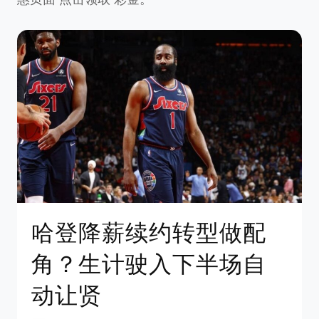
哈登降薪续约转型做配
角？生计驶入下半场自
动让贤