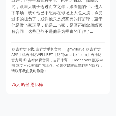
或许，正是带着这种主见，哈登才挑选了降薪续
约，跟着大胡子迈过而立之年，跟着他的生计进入
下半场，或许他已不想再在球场上大包大揽，承受
过多的担负了，或许他只是想高兴的打篮球，至于
他是做当家球星，仍是二当家，是否还能拿超级顶
薪合同，这些已然不是他最为垂青的工作了…
© 吉祥坊下载, 吉祥坊手机官网 一 gmvillelive © 吉祥坊
APP手机吉祥坊WELLBET【访问smartjxf.com】吉祥坊
官方网 © 吉祥体育官网，吉祥体育一 Haohaowb 版权申
明 本文不代表我们的观点。如果这篇转载侵犯您的版权，
请联系我们及时删除！
76人
哈登
恩比德