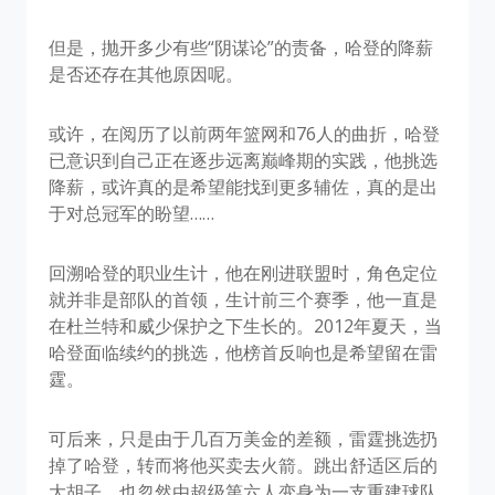
但是，抛开多少有些“阴谋论”的责备，哈登的降薪
是否还存在其他原因呢。
或许，在阅历了以前两年篮网和76人的曲折，哈登
已意识到自己正在逐步远离巅峰期的实践，他挑选
降薪，或许真的是希望能找到更多辅佐，真的是出
于对总冠军的盼望……
回溯哈登的职业生计，他在刚进联盟时，角色定位
就并非是部队的首领，生计前三个赛季，他一直是
在杜兰特和威少保护之下生长的。2012年夏天，当
哈登面临续约的挑选，他榜首反响也是希望留在雷
霆。
可后来，只是由于几百万美金的差额，雷霆挑选扔
掉了哈登，转而将他买卖去火箭。跳出舒适区后的
大胡子，也忽然由超级第六人变身为一支重建球队