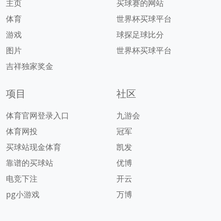
主页
买球赛的网站
体育
世界杯买球平台
游戏
球探足球比分
图片
世界杯买球平台
吉祥独家奖金
项目
社区
体育官网登录入口
九游会
体育网投
冠军
买球站现金体育
凯发
靠谱的买球站
优博
电竞下注
开云
pg小游戏
万博