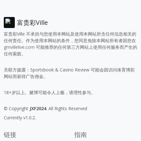
富贵彩Ville
富贵彩Ville 不承担与您使用本网站及使用本网站所含任何信息相关的
任何责任。作为使用本网站的条件，您同意免除本网站所有者因您在
gmvillelive.com
可能推荐的任何第三方网站上使用任何服务而产生的
任何索赔。
关联方披露：Sportsbook & Casino Review 可能会因访问体育博彩
网站而获得广告佣金。
18+岁以上。赌博可能令人上瘾，请理性参与。
© Copyright
JXF2024
. All Rights Reserved
Currently v1.0.2.
链接
指南