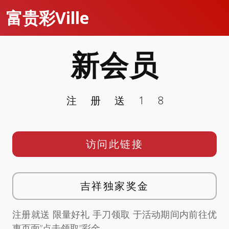
富贵彩Ville
新会员
注册送18
访问此链接
吉祥独家奖金
注册就送 限量好礼 手刀领取 于活动期间内前往优
惠页面”点击领取”彩金。