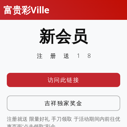
富贵彩Ville
新会员
注册送18
访问此链接
吉祥独家奖金
注册就送 限量好礼 手刀领取 于活动期间内前往优
惠页面”点击领取”彩金。