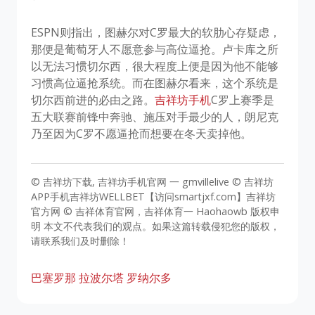
ESPN则指出，图赫尔对C罗最大的软肋心存疑虑，
那便是葡萄牙人不愿意参与高位逼抢。卢卡库之所
以无法习惯切尔西，很大程度上便是因为他不能够
习惯高位逼抢系统。而在图赫尔看来，这个系统是
切尔西前进的必由之路。
吉祥坊手机
​C罗上赛季是
五大联赛前锋中奔驰、施压对手最少的人，朗尼克
乃至因为C罗不愿逼抢而想要在冬天卖掉他。
© 吉祥坊下载, 吉祥坊手机官网 一 gmvillelive © 吉祥坊
APP手机吉祥坊WELLBET【访问smartjxf.com】吉祥坊
官方网 © 吉祥体育官网，吉祥体育一 Haohaowb 版权申
明 本文不代表我们的观点。如果这篇转载侵犯您的版权，
请联系我们及时删除！
巴塞罗那
拉波尔塔
罗纳尔多