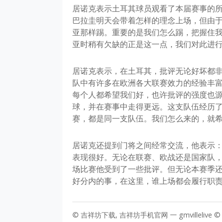
居诺克表示土耳其球员观看了本届赛事的所
巴拉圭明天会带着怎样的理念上场，但由于
亚那样踢。重要的是我们怎么踢，把握住
亚时稍有欠缺的正是这一点，我们对此进行
居诺克表示，在土耳其，批评无论好坏都
队中有许多在欧洲各大联赛效力的经验丰富
每个人都希望我们好，也许批评的强度也
球，并在赛事中走得更远。这支队伍经历了
赛，都是同一支队伍。我们怎么来的，就希
居诺克还提到门将之间经常交流，他表示：
表现很好。无论在联赛、欧战还是国家队
场比赛他受到了一些批评。但无论本赛季
好分内的事，在这里，谁上场都会履行职责
© 吉祥坊下载, 吉祥坊手机官网 一 gmvillelive