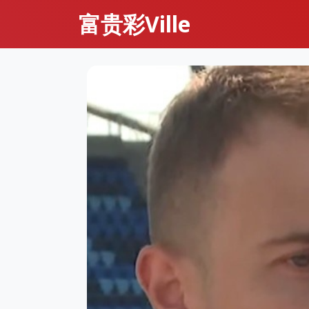
富贵彩Ville