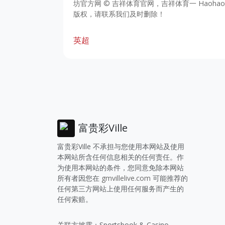
坊官方网 © 吉祥体育官网，吉祥体育一 Haoh
版权，请联系我们及时删除！
英超
富贵彩Ville
富贵彩Ville 不承担与您使用本网站及使用
本网站所含任何信息相关的任何责任。作
为使用本网站的条件，您同意免除本网站
所有者因您在
gmvillelive.com
可能推荐的
任何第三方网站上使用任何服务而产生的
任何索赔。
关联方披露：Sportsbook & Casino