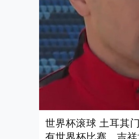
世界杯滚球 土耳其
有世界杯比赛，吉祥