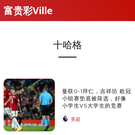
富贵彩Ville
十哈格
曼联0-1拜仁，吉祥坊 欧冠
小组赛垫底被筛选，好像
小学生VS大学生的竞赛
英超