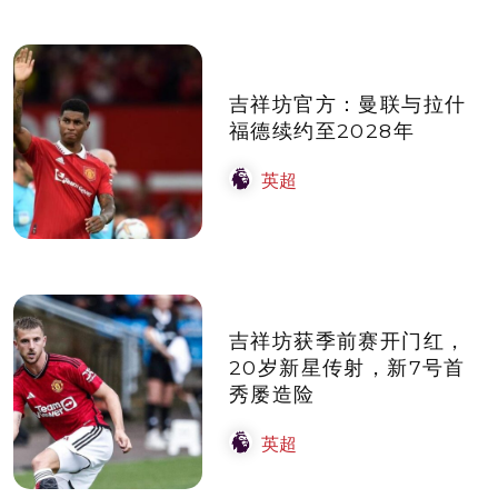
吉祥坊官方：曼联与拉什
福德续约至2028年
英超
吉祥坊获季前赛开门红，
20岁新星传射，新7号首
秀屡造险
英超