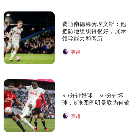
费迪南德称赞埃文斯：他
把防地组织得很好，展示
领导能力和阅历
英超
30分钟好球、30分钟坏
球，6张图阐明曼联为何输
英超