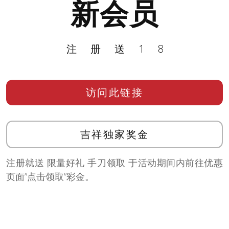
新会员
注册送18
访问此链接
吉祥独家奖金
注册就送 限量好礼 手刀领取 于活动期间内前往优惠
页面”点击领取”彩金。