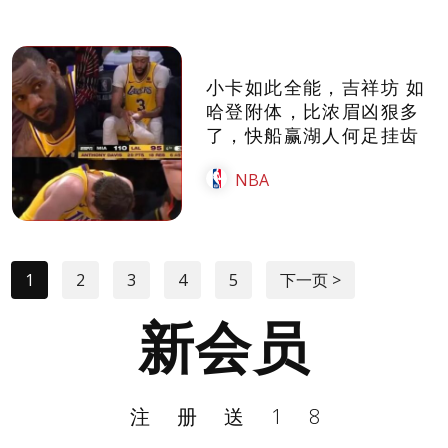
小卡如此全能，吉祥坊 如
哈登附体，比浓眉凶狠多
了，快船赢湖人何足挂齿
NBA
1
2
3
4
5
下一页 >
新会员
注册送18