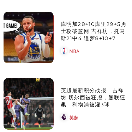
库明加28+10库里29+5勇
士攻破篮网 吉祥坊，托马
斯21中4 追梦8+10+7
NBA
英超最新积分战报：吉祥
坊 切尔西被狂虐，曼联狂
飙，利物浦被灌3球
英超