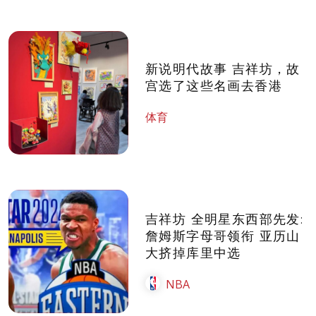
新说明代故事 吉祥坊，故
宫选了这些名画去香港
体育
吉祥坊 全明星东西部先发:
詹姆斯字母哥领衔 亚历山
大挤掉库里中选
NBA