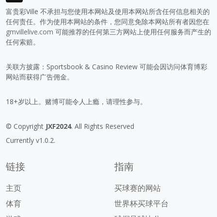
富贵彩Ville 不承担与您使用本网站及使用本网站所含任何信息相关的
任何责任。作为使用本网站的条件，您同意免除本网站所有者因您在
gmvillelive.com
可能推荐的任何第三方网站上使用任何服务而产生的
任何索赔。
关联方披露：Sportsbook & Casino Review 可能会因访问体育博彩
网站而获得广告佣金。
18+岁以上。赌博可能令人上瘾，请理性参与。
© Copyright
JXF2024
. All Rights Reserved
Currently v1.0.2.
链接
指南
主页
买球赛的网站
体育
世界杯买球平台