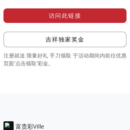
访问此链接
吉祥独家奖金
注册就送 限量好礼 手刀领取 于活动期间内前往优惠
页面”点击领取”彩金。
富贵彩Ville